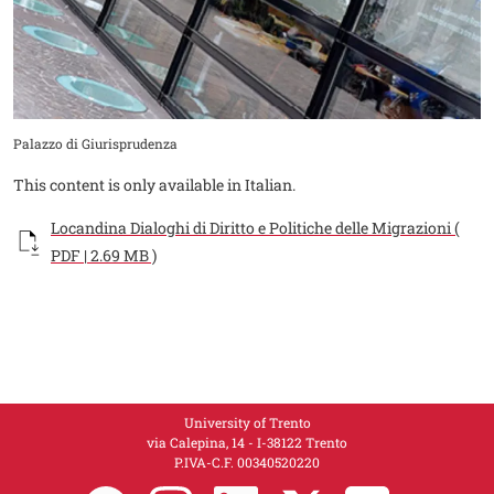
Didascalia
Palazzo di Giurisprudenza
This content is only available in Italian.
Documento
Locandina Dialoghi di Diritto e Politiche delle Migrazioni (
PDF | 2.69 MB )
University of Trento
via Calepina, 14 - I-38122 Trento
P.IVA-C.F. 003​40520220