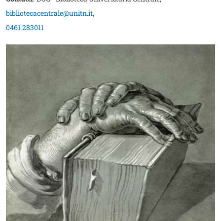
bibliotecacentrale@unitn.it
,
0461 283011
Image