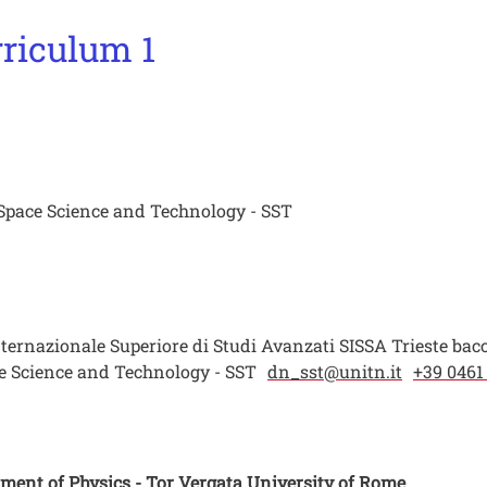
rriculum 1
pace Science and Technology - SST
nternazionale Superiore di Studi Avanzati SISSA Trieste bacc
ace Science and Technology - SST
dn_sst@unitn.it
+39 0461
tment of Physics - Tor Vergata University of Rome