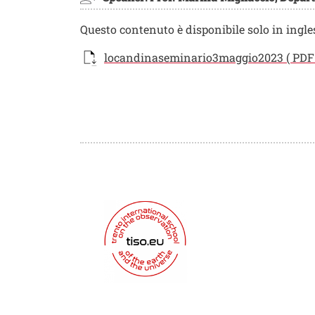
Questo contenuto è disponibile solo in ingle
Documento
locandinaseminario3maggio2023 ( PDF |
Loghi
Loghi