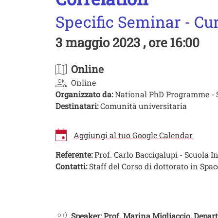
Specific Seminar - Cu
3 maggio 2023 , ore 16:00
Online
Online
Organizzato da:
National PhD Programme - S
Destinatari:
Comunità universitaria
Aggiungi al tuo Google Calendar
Referente:
Prof. Carlo Baccigalupi - Scuola I
Contatti:
Staff del Corso di dottorato in Sp
Image
Speaker: Prof. Marina Migliaccio, Depar