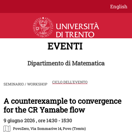
Salta al contenuto principale
English
EVENTI
Dipartimento di Matematica
CICLO DELL'EVENTO
SEMINARIO / WORKSHOP
A counterexample to convergence
Image
for the CR Yamabe flow
9 giugno 2026 , ore 14:30 - 15:30
PovoZero
, Via Sommarive 14, Povo (Trento)