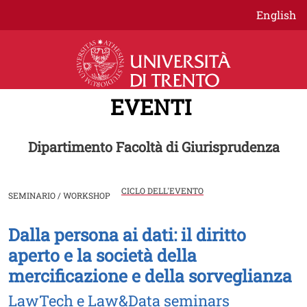
Salta al contenuto principale
English
EVENTI
Dipartimento Facoltà di Giurisprudenza
CICLO DELL'EVENTO
SEMINARIO / WORKSHOP
Dalla persona ai dati: il diritto
Image
aperto e la società della
mercificazione e della sorveglianza
LawTech e Law&Data seminars