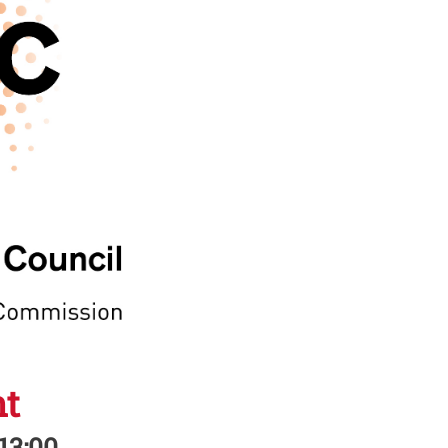
nt
 13:00