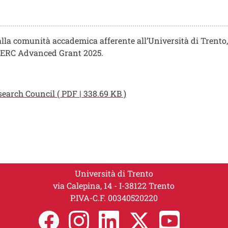
alla comunità accademica afferente all’Università di Trento, 
e ERC Advanced Grant 2025.
arch Council ( PDF | 338.69 KB )
Università di Trento
via Calepina, 14 - I-38122 Trento
P.IVA-C.F. 00​3​40520220