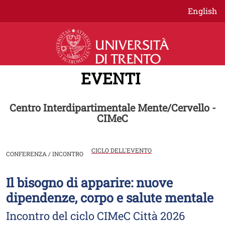
Salta al contenuto principale
English
EVENTI
Centro Interdipartimentale Mente/Cervello -
CIMeC
CICLO DELL'EVENTO
CONFERENZA / INCONTRO
Il bisogno di apparire: nuove
Image
dipendenze, corpo e salute mentale
Incontro del ciclo CIMeC Città 2026