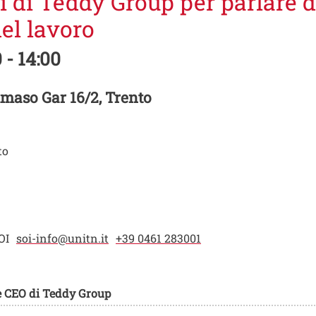
 di Teddy Group per parlare di
del lavoro
 - 14:00
maso Gar 16/2, Trento
to
OI
soi-info@unitn.it
+39 0461 283001
 e CEO di Teddy Group