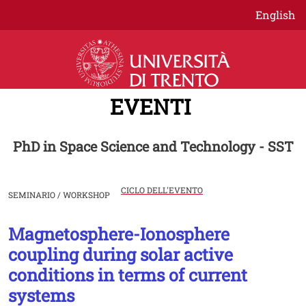
Salta al contenuto principale
English
EVENTI
PhD in Space Science and Technology - SST
CICLO DELL'EVENTO
SEMINARIO / WORKSHOP
Magnetosphere-Ionosphere
Image
coupling during solar active
conditions in terms of current
systems