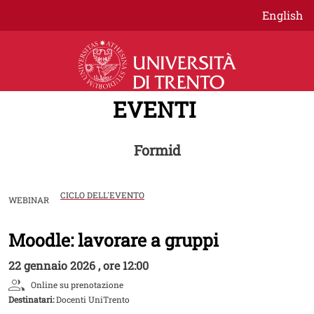
Salta al contenuto principale
English
EVENTI
Formid
CICLO DELL'EVENTO
WEBINAR
Moodle: lavorare a gruppi
Image
22 gennaio 2026 , ore 12:00
Online su prenotazione
Destinatari:
Docenti UniTrento