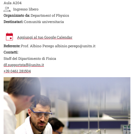
Aula A204
Ingresso libero
Organizzato da:
Department of Physics
Destinatari:
Comunità universitaria
Aggiungi al tuo Google Calendar
Referente:
Prof. Albino Perego albinio.perego@unitn.it
Contatti:
Staff del Dipartimento di Fisica
df.supportstaff@unitn.it
+39 0461 281504
Image