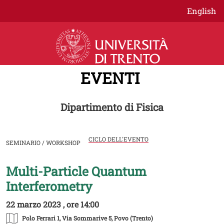
Salta al contenuto principale
English
EVENTI
Dipartimento di Fisica
CICLO DELL'EVENTO
SEMINARIO / WORKSHOP
Multi-Particle Quantum
Image
Interferometry
22 marzo 2023 , ore 14:00
Polo Ferrari 1
, Via Sommarive 5, Povo (Trento)