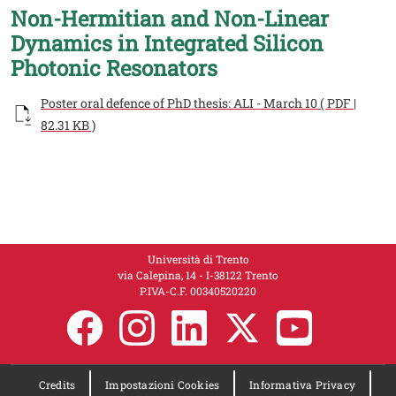
Non-Hermitian and Non-Linear
Dynamics in Integrated Silicon
Photonic Resonators
Documento
Poster oral defence of PhD thesis: ALI - March 10 ( PDF |
82.31 KB )
Università di Trento
via Calepina, 14 - I-38122 Trento
P.IVA-C.F. 00​3​40520220
Credits
Impostazioni Cookies
Informativa Privacy