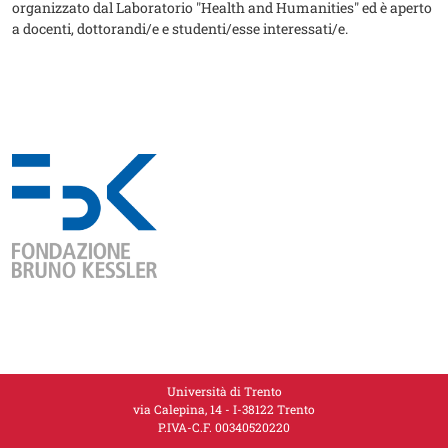
organizzato dal Laboratorio "Health and Humanities" ed è aperto
a docenti, dottorandi/e e studenti/esse interessati/e.
Loghi
Loghi
Università di Trento
via Calepina, 14 - I-38122 Trento
P.IVA-C.F. 00​3​40520220