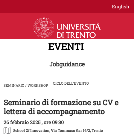
Salta al contenuto principale
English
EVENTI
Jobguidance
CICLO DELL'EVENTO
SEMINARIO / WORKSHOP
Seminario di formazione su CV e
Image
lettera di accompagnamento
26 febbraio 2025 , ore 09:30
School Of Innovation
, Via Tommaso Gar 16/2, Trento