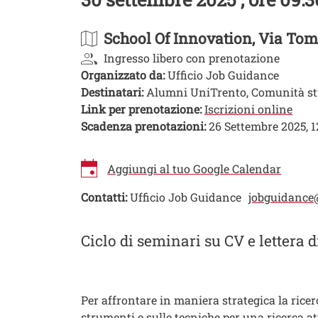
School Of Innovation
, Via Tom
Ingresso libero con prenotazione
Organizzato da:
Ufficio Job Guidance
Destinatari:
Alumni UniTrento, Comunità st
Link per prenotazione:
Iscrizioni online
Scadenza prenotazioni:
26 Settembre 2025, 1
Aggiungi al tuo Google Calendar
Contatti:
Ufficio Job Guidance
jobguidance
Image
Ciclo di seminari su CV e lettera 
Per affrontare in maniera strategica la rice
strumenti e sulle tecniche per una ricerca at