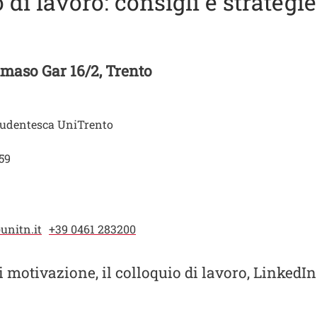
o di lavoro: consigli e strateg
maso Gar 16/2, Trento
udentesca UniTrento
:59
unitn.it
+39 0461 283200
di motivazione, il colloquio di lavoro, LinkedI