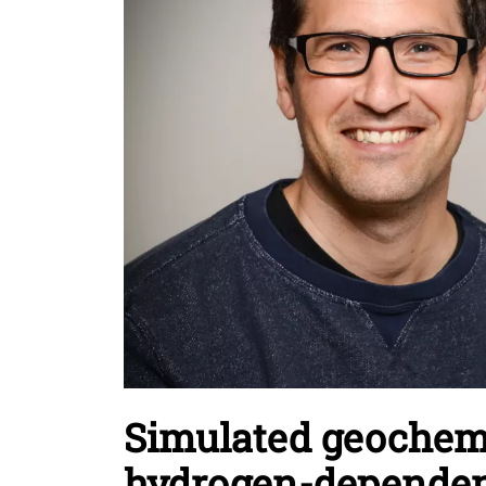
Simulated geochemis
hydrogen-dependen