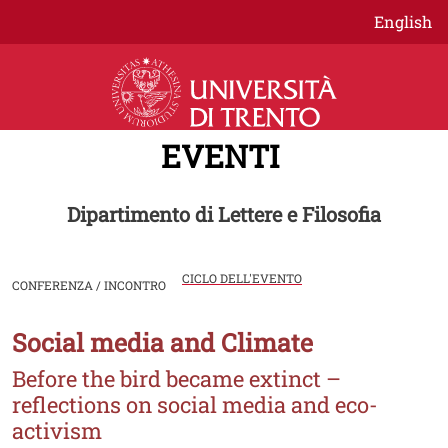
Salta al contenuto principale
English
EVENTI
Dipartimento di Lettere e Filosofia
CICLO DELL'EVENTO
CONFERENZA / INCONTRO
Social media and Climate
Image
Before the bird became extinct –
reflections on social media and eco-
activism