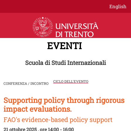
Salta al contenuto principale
English
EVENTI
Scuola di Studi Internazionali
CICLO DELL'EVENTO
CONFERENZA / INCONTRO
Supporting policy through rigorous
Image
impact evaluations.
FAO's evidence-based policy support
21 ottobre 2025 , ore 14:00 - 16:00