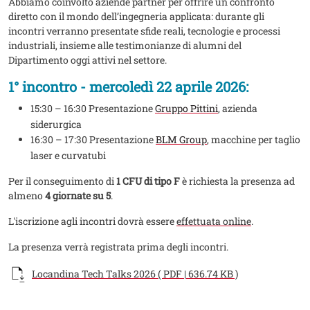
Abbiamo coinvolto aziende partner per offrire un confronto
diretto con il mondo dell’ingegneria applicata: durante gli
incontri verranno presentate sfide reali, tecnologie e processi
industriali, insieme alle testimonianze di alumni del
Dipartimento oggi attivi nel settore.
1° incontro - mercoledì 22 aprile 2026:
15:30 – 16:30 Presentazione
Gruppo Pittini
, azienda
siderurgica
16:30 – 17:30 Presentazione
BLM Group
, macchine per taglio
laser e curvatubi
Per il conseguimento di
1 CFU di tipo F
è richiesta la presenza ad
almeno
4 giornate su 5
.
L'iscrizione agli incontri dovrà essere
effettuata online
.
La presenza verrà registrata prima degli incontri.
Documento
Locandina Tech Talks 2026 ( PDF | 636.74 KB )