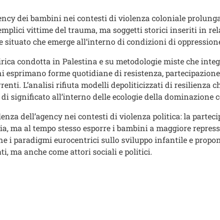
ncy dei bambini nei contesti di violenza coloniale prolungat
plici vittime del trauma, ma soggetti storici inseriti in re
 situato che emerge all’interno di condizioni di oppressione
irica condotta in Palestina e su metodologie miste che integr
ini esprimano forme quotidiane di resistenza, partecipazione
renti. L’analisi rifiuta modelli depoliticizzati di resilienza 
 di significato all’interno delle ecologie della dominazione c
enza dell’agency nei contesti di violenza politica: la partec
acia, ma al tempo stesso esporre i bambini a maggiore repres
ne i paradigmi eurocentrici sullo sviluppo infantile e propo
, ma anche come attori sociali e politici.