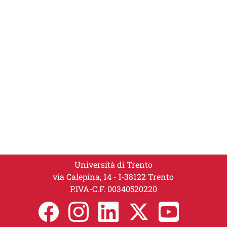
Università di Trento
via Calepina, 14 - I-38122 Trento
P.IVA-C.F. 00​3​40520220