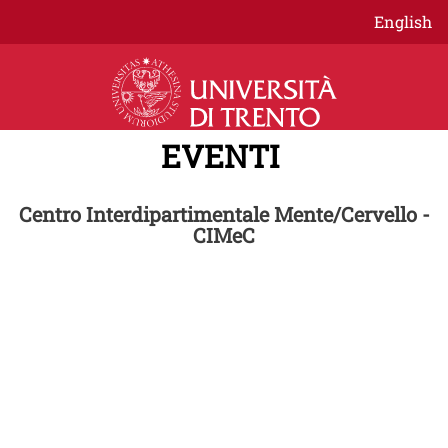
Salta al contenuto principale
English
EVENTI
Centro Interdipartimentale Mente/Cervello -
CIMeC
CICLO EVENTI
CIMeC Città 2026
Alla scoperta della mente