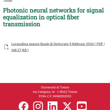
Titolo
Photonic neural networks for signal
equalization in optical fiber
transmission
Documento
Locandina esame finale di Dottorato 5 febbraio 2026 ( PDF |
168.27 KB )
Università di Trento
via Calepina, 14 - I-38122 Trento
P.IVA-C.F. 00​3​40520220