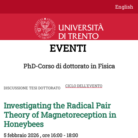
Salta al contenuto principale
English
EVENTI
PhD-Corso di dottorato in Fisica
CICLO DELL'EVENTO
DISCUSSIONE TESI DOTTORATO
Investigating the Radical Pair
Image
Theory of Magnetoreception in
Honeybees
5 febbraio 2026 , ore 16:00 - 18:00