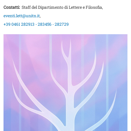
Contatti:
Staff del Dipartimento di Lettere e Filosofia
,
eventi.lett@unitn.it
,
+39 0461 282913 - 283456 - 282729
Image