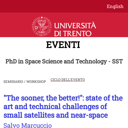
Salta al contenuto principale
English
EVENTI
PhD in Space Science and Technology - SST
CICLO DELL'EVENTO
SEMINARIO / WORKSHOP
"The sooner, the better!": state of the
Image
art and technical challenges of
small satellites and near-space
Salvo Marcuccio