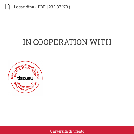
Documento
Locandina ( PDF | 232.87 KB )
Loghi
Loghi
IN COOPERATION WITH
Università di Trento