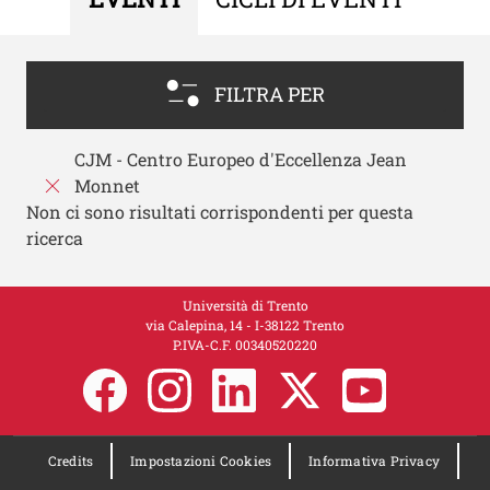
FILTRA PER
CJM - Centro Europeo d'Eccellenza Jean
Monnet
Non ci sono risultati corrispondenti per questa
ricerca
Università di Trento
via Calepina, 14 - I-38122 Trento
P.IVA-C.F. 00​3​40520220
Credits
Impostazioni Cookies
Informativa Privacy