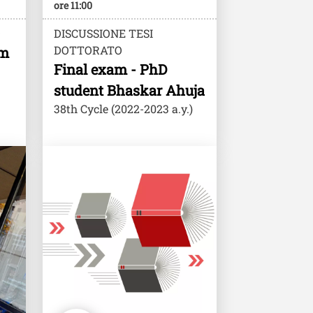
ore 11:00
O
DISCUSSIONE TESI
DOTTORATO
um
Final exam - PhD
student Bhaskar Ahuja
38th Cycle (2022-2023 a.y.)
Image