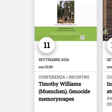
11
SETTEMBRE 2026
SE
ore 10:00
ore
CONFERENZA / INCONTRO
CO
Timothy Williams
In
(Muenchen), Genocide
st
An
memoryscapes
20