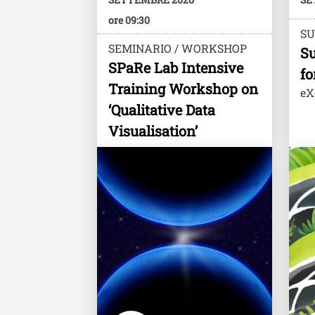
ore 09:30
S
SEMINARIO / WORKSHOP
Su
SPaRe Lab Intensive
fo
Training Workshop on
eX
‘Qualitative Data
Visualisation’
Image
Imag