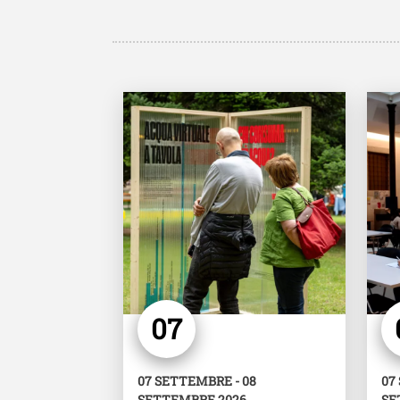
Image
Imag
07
07 SETTEMBRE - 08
07
SETTEMBRE 2026
SE