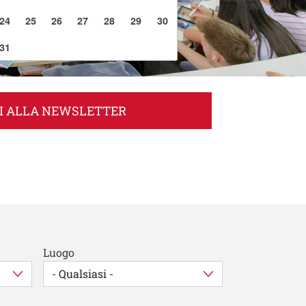
24
25
26
27
28
29
30
31
TI ALLA NEWSLETTER
Luogo