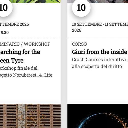
10
10
TTEMBRE 2026
10 SETTEMBRE - 11 SETTEM
2026
 9:30
MINARIO / WORKSHOP
CORSO
arching for the
Giuri from the inside
Crash Courses interattivi
een Tyre
alla scoperta del diritto
rkshop finale del
ogetto Norubtreet_4_Life
e
Image