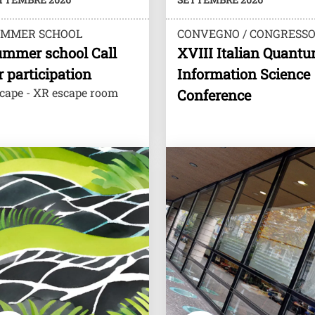
UMMER SCHOOL
CONVEGNO / CONGRESS
mmer school Call
XVIII Italian Quant
r participation
Information Science
cape - XR escape room
Conference
e
Image